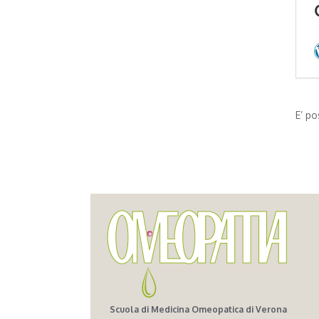
E’ po
Scuola di Medicina Omeopatica di Verona