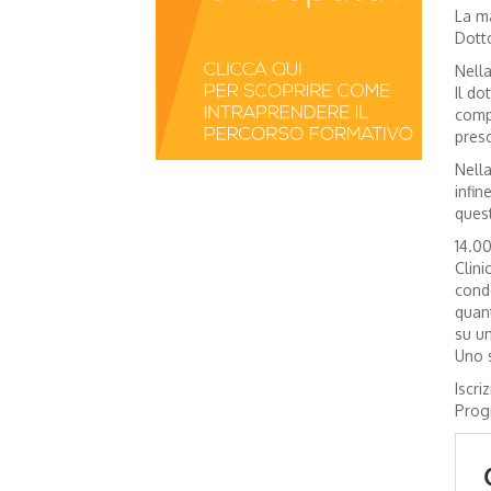
La m
Dott
Nella
Il do
compr
presc
Nella
infin
quest
14.00
Clini
cond
quant
su un
Uno s
Iscri
Prog