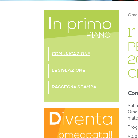
Ome
In primo
1
PIANO
P
COMUNICAZIONE
2
LEGISLAZIONE
Cl
RASSEGNA STAMPA
Con
Saba
Omeop
mater
Pro
9.00