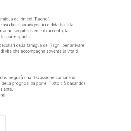
famiglia dei rimedi “Ragno”.
i clinici paradigmatici e didattici alla
anno seguiti insieme il racconto, la
i i partecipanti.
eculiari della famiglia dei Ragni, per arrivare
 di vita che accompagna sovente la vita di
nte. Seguirà una discussione comune di
i, della prognosi da porre. Tutto ciò basandosi
aziente.
nti.