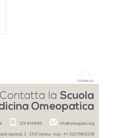
TORNA SU
Contatta la
Scuola
dicina Omeopatica
26
329 4744580
info@omeopatia.org
nti Apostoli, 2 - 37121 Verona - Italy - P.I. 02073850238