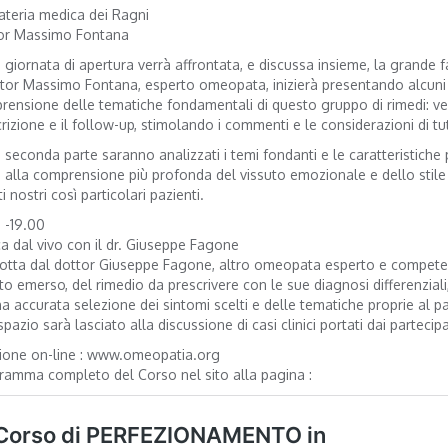
ateria medica dei Ragni
or Massimo Fontana
 giornata di apertura verrà affrontata, e discussa insieme, la grande 
ttor Massimo Fontana, esperto omeopata, inizierà presentando alcuni cas
ensione delle tematiche fondamentali di questo gruppo di rimedi: verr
rizione e il follow-up, stimolando i commenti e le considerazioni di tutt
 seconda parte saranno analizzati i temi fondanti e le caratteristiche p
e alla comprensione più profonda del vissuto emozionale e dello stile
i nostri così particolari pazienti.
 -19.00
ca dal vivo con il dr. Giuseppe Fagone
otta dal dottor Giuseppe Fagone, altro omeopata esperto e compete
o emerso, del rimedio da prescrivere con le sue diagnosi differenzial
a accurata selezione dei sintomi scelti e delle tematiche proprie al p
pazio sarà lasciato alla discussione di casi clinici portati dai partecipa
zione on-line : www.omeopatia.org
ramma completo del Corso nel sito alla pagina :