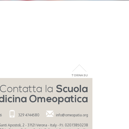
TORNA SU
Contatta la
Scuola
dicina Omeopatica
26
329 4744580
info@omeopatia.org
nti Apostoli, 2 - 37121 Verona - Italy - P.I. 02073850238