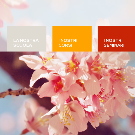
LA NOSTRA
I NOSTRI
I NOSTRI
SCUOLA
CORSI
SEMINARI