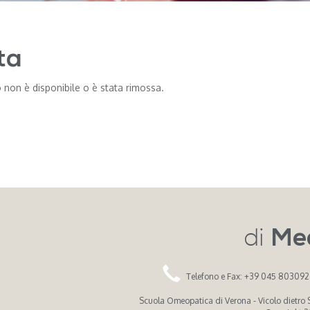
ta
 non è disponibile o è stata rimossa.
di
Me
Telefono e Fax: +39 045 80309
Scuola Omeopatica di Verona - Vicolo dietro Sa