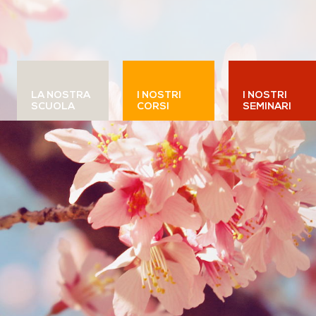
LA NOSTRA
I NOSTRI
I NOSTRI
SCUOLA
CORSI
SEMINARI