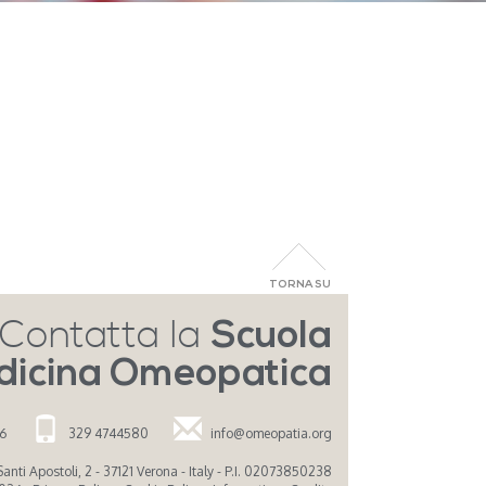
TORNA SU
Contatta la
Scuola
dicina Omeopatica
26
329 4744580
info@omeopatia.org
nti Apostoli, 2 - 37121 Verona - Italy - P.I. 02073850238