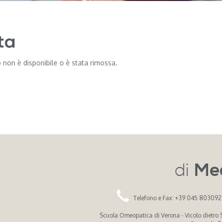
ta
 non è disponibile o è stata rimossa.
di
Me
Telefono e Fax: +39 045 80309
Scuola Omeopatica di Verona - Vicolo dietro Sa