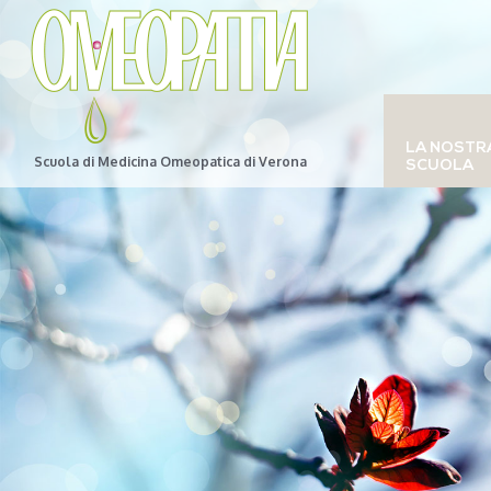
LA NOSTR
Scuola di Medicina Omeopatica di Verona
SCUOLA