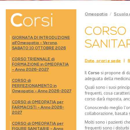
Corsi
Omeopatia
Scuola 
CORSO 
GIORNATA DI INTRODUZIONE
SANITAR
all’Omeopatia – Verona,
SABATO 10 OTTOBRE 2026
CORSO TRIENNALE di
Date, orari e sede
R
FORMAZIONE in OMEOPATIA
– Anno 2026-2027
Il
Corso
si propone di d
adeguata della medicina
CORSO di
PERFEZIONAMENTO in
Quali sono i suoi princip
Omeopatia – Anno 2026-2027
frequenti, cosa caratter
corso darà risposta, anch
CORSO di OMEOPATIA per
Conoscendo meglio l’omeo
FARMACISTI – Anno 2026-
2027
collaborazione, basata 
Molti sono i pazienti ch
CORSO di OMEOPATIA per
frequenti sono i disturbi 
FIGURE SANITARIE – Anno