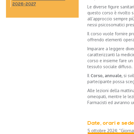
2026-2027
Le diverse figure sanitari
questo corso è rivolto so
all’approccio sempre più
nessi psicosomatici prese
Il corso vuole fornire p
offrendo elementi opera
Imparare a leggere dive
caratterizzanti la medic
corso e insieme fare un 
tessuto sociale diffuso.
Il
Corso, annuale,
si sv
partecipante possa scegl
Alle lezioni della matti
omeopati, mentre le lez
Farmacisti ed avranno u
Date, orari e sed
5 ottobre 2024: “Giorna