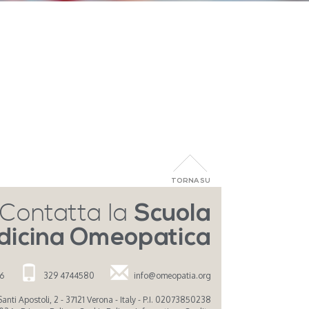
TORNA SU
Contatta la
Scuola
dicina Omeopatica
26
329 4744580
info@omeopatia.org
nti Apostoli, 2 - 37121 Verona - Italy - P.I. 02073850238