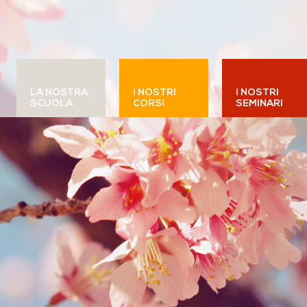
LA NOSTRA
I NOSTRI
I NOSTRI
SCUOLA
CORSI
SEMINARI