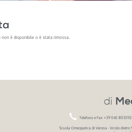
ta
 non è disponibile o è stata rimossa.
di
Me
Telefono e Fax: +39 045 80309
Scuola Omeopatica di Verona - Vicolo dietro Sa