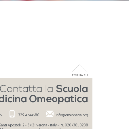
TORNA SU
Contatta la
Scuola
dicina Omeopatica
26
329 4744580
info@omeopatia.org
nti Apostoli, 2 - 37121 Verona - Italy - P.I. 02073850238