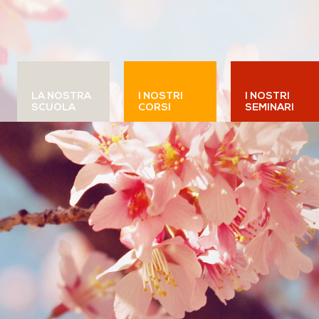
LA NOSTRA
I NOSTRI
I NOSTRI
SCUOLA
CORSI
SEMINARI