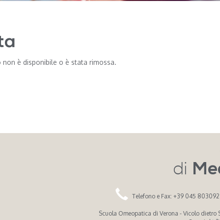
ta
 non è disponibile o è stata rimossa.
di
Me
Telefono e Fax: +39 045 80309
Scuola Omeopatica di Verona - Vicolo dietro Sa