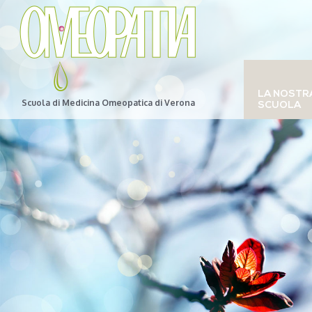
LA NOSTR
Scuola di Medicina Omeopatica di Verona
SCUOLA