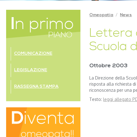
Omeopatia
News
In primo
Lettera 
PIANO
Scuola 
COMUNICAZIONE
Ottobre 2003
LEGISLAZIONE
La Direzione della Scuo
risposta alla richiesta 
RASSEGNA STAMPA
riconoscenza per una pe
Testo:
leggi allegato P