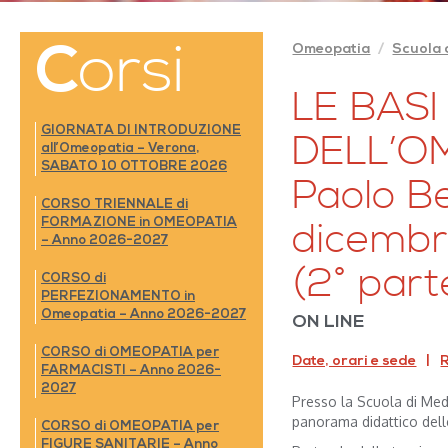
Corsi
Omeopatia
Scuola 
LE BASI
GIORNATA DI INTRODUZIONE
DELL’OM
all’Omeopatia – Verona,
SABATO 10 OTTOBRE 2026
Paolo Be
CORSO TRIENNALE di
FORMAZIONE in OMEOPATIA
dicembr
– Anno 2026-2027
(2° part
CORSO di
PERFEZIONAMENTO in
Omeopatia – Anno 2026-2027
ON LINE
CORSO di OMEOPATIA per
Date, orari e sede
R
FARMACISTI – Anno 2026-
2027
Presso la Scuola di Medi
panorama didattico dell
CORSO di OMEOPATIA per
FIGURE SANITARIE – Anno