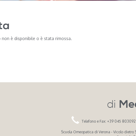
ta
 non è disponibile o è stata rimossa.
di
Me
Telefono e Fax: +39 045 80309
Scuola Omeopatica di Verona - Vicolo dietro Sa