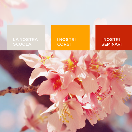
LA NOSTRA
I NOSTRI
I NOSTRI
SCUOLA
CORSI
SEMINARI