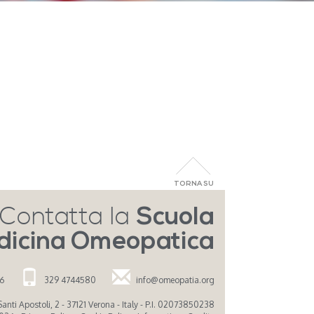
TORNA SU
Contatta la
Scuola
dicina Omeopatica
26
329 4744580
info@omeopatia.org
nti Apostoli, 2 - 37121 Verona - Italy - P.I. 02073850238