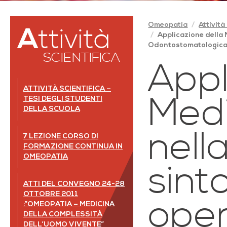
Omeopatia
Attività
Attività
Applicazione della 
Odontostomatologica
SCIENTIFICA
Appl
ATTIVITÀ SCIENTIFICA –
TESI DEGLI STUDENTI
Med
DELLA SCUOLA
nell
7 LEZIONE CORSO DI
FORMAZIONE CONTINUA IN
OMEOPATIA
sint
ATTI DEL CONVEGNO 24-28
OTTOBRE 2011
oper
:”OMEOPATIA – MEDICINA
DELLA COMPLESSITÀ
DELL’UOMO VIVENTE”